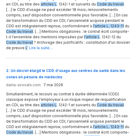
en CDI, au titre des
articles L
. 1242-1 et suivants du
Code du travail
.
[…] le CDD d'usage ne peut excéder 18 mois, renouvellements
compris, sauf disposition conventionnelle plus favorable. […] En cas
de transformation du CDD en CDI, l'ancienneté acquise pendant le
CDD est intégralement reprise, conformément à
l'article L. 1243-11
du
Code du travail
. […] Mentions obligatoires : le contrat écrit comporte-
t-il l'ensemble des mentions imposées par
l'article L
. 1242-12 du
Code du travail
? Archivage des justificatifs : constitution d'un dossier
de preuve
L
'
Lire la suite…
2
.
Un décret élargit le CDD d'usage aux centres de santé dans les
zones en pénurie de médecins
dairia-avocats.com
·
7 mai 2026
Simultanément, le recours au contrat à durée déterminée (CDD)
classique expose l'employeur à un risque majeur de requalification
en CDI, au titre des
articles L
. 1242-1 et suivants du
Code du travail
.
[…] le CDD d'usage ne peut excéder 18 mois, renouvellements
compris, sauf disposition conventionnelle plus favorable. […] En cas
de transformation du CDD en CDI, l'ancienneté acquise pendant le
CDD est intégralement reprise, conformément à
l'article L. 1243-11
du
Code du travail
. […] Mentions obligatoires : le contrat écrit comporte-