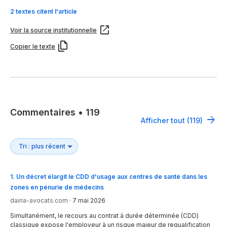
2 textes citent l'article
Voir la source institutionnelle
Copier le texte
Commentaires
•
119
Afficher tout (119)
1
.
Un décret élargit le CDD d'usage aux centres de santé dans les
zones en pénurie de médecins
dairia-avocats.com
·
7 mai 2026
Simultanément, le recours au contrat à durée déterminée (CDD)
classique expose l'employeur à un risque majeur de requalification