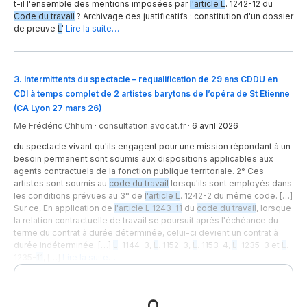
t-il l'ensemble des mentions imposées par
l'article L
. 1242-12 du
Code du travail
? Archivage des justificatifs : constitution d'un dossier
de preuve
L
'
Lire la suite…
3
.
Intermittents du spectacle – requalification de 29 ans CDDU en
CDI à temps complet de 2 artistes barytons de l’opéra de St Etienne
(CA Lyon 27 mars 26)
Me Frédéric Chhum
·
consultation.avocat.fr
·
6 avril 2026
du spectacle vivant qu'ils engagent pour une mission répondant à un
besoin permanent sont soumis aux dispositions applicables aux
agents contractuels de la fonction publique territoriale. 2° Ces
artistes sont soumis au
code du travail
lorsqu'ils sont employés dans
les conditions prévues au 3° de
l'article L
. 1242-2 du même code. […]
Sur ce, En application de
l'article L 1243-11
du
code du travail
, lorsque
la relation contractuelle de travail se poursuit après l'échéance du
terme du contrat à durée déterminée, celui-ci devient un contrat à
durée indéterminée. […]
L
. 1144-3,
L
. 1152-3,
L
. 1153-4,
L
. 1235-3 et
L
.
1235-
11
, […]
Lire la suite…