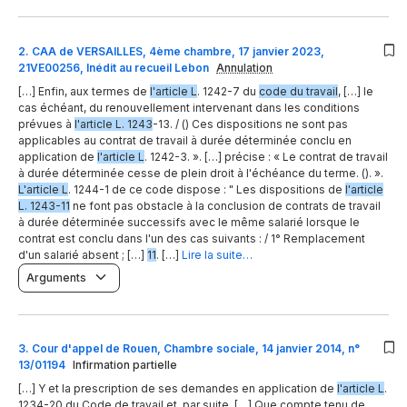
2
.
CAA de VERSAILLES, 4ème chambre, 17 janvier 2023,
21VE00256, Inédit au recueil Lebon
Annulation
[…] Enfin, aux termes de
l'article L
. 1242-7 du
code du travail
, […] le
cas échéant, du renouvellement intervenant dans les conditions
prévues à
l'article L. 1243
-13. / () Ces dispositions ne sont pas
applicables au contrat de travail à durée déterminée conclu en
application de
l'article L
. 1242-3. ». […] précise : « Le contrat de travail
à durée déterminée cesse de plein droit à l'échéance du terme. (). ».
L'article L
. 1244-1 de ce code dispose : " Les dispositions de
l'article
L. 1243-11
ne font pas obstacle à la conclusion de contrats de travail
à durée déterminée successifs avec le même salarié lorsque le
contrat est conclu dans l'un des cas suivants : / 1° Remplacement
d'un salarié absent ; […]
11
. […]
Lire la suite…
Arguments
3
.
Cour d'appel de Rouen, Chambre sociale, 14 janvier 2014, n°
13/01194
Infirmation partielle
[…] Y et la prescription de ses demandes en application de
l'article L
.
1234-20 du Code de travail et, par suite, […] Que compte tenu de