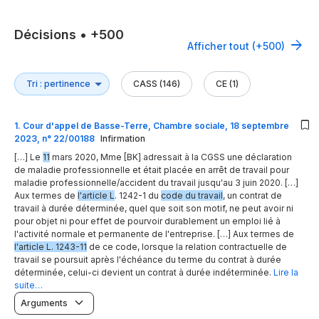
Décisions
•
+500
Afficher tout (+500)
CASS (146)
CE (1)
1
.
Cour d'appel de Basse-Terre, Chambre sociale, 18 septembre
2023, n° 22/00188
Infirmation
[…] Le
11
mars 2020, Mme [BK] adressait à la CGSS une déclaration
de maladie professionnelle et était placée en arrêt de travail pour
maladie professionnelle/accident du travail jusqu'au 3 juin 2020. […]
Aux termes de
l'article L
. 1242-1 du
code du travail
, un contrat de
travail à durée déterminée, quel que soit son motif, ne peut avoir ni
pour objet ni pour effet de pourvoir durablement un emploi lié à
l'activité normale et permanente de l'entreprise. […] Aux termes de
l'article L. 1243-11
de ce code, lorsque la relation contractuelle de
travail se poursuit après l'échéance du terme du contrat à durée
déterminée, celui-ci devient un contrat à durée indéterminée.
Lire la
suite…
Arguments