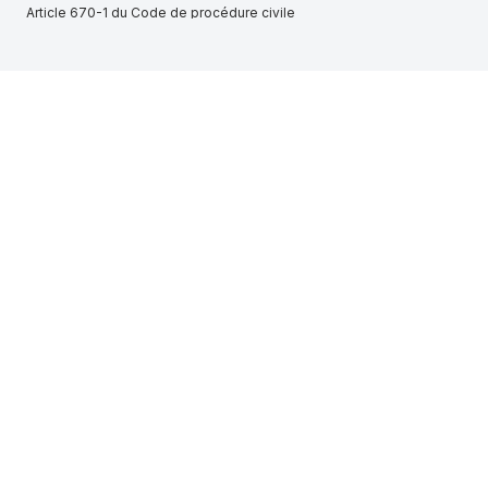
Article 670-1 du Code de procédure civile
Tribunal administratif de Versailles, Reconduites à la frontière, 26
février 2025, n° 2501377
Article L317-6 du Code de la sécurité intérieure
Cour d'appel de Bordeaux, 3e chambre famille, 7 février 2023, n°
20/04493
GAZEO + DEPANNAGE (THIONVILLE, 813746633)
Tribunal Judiciaire de Rennes, Jld, 26 juillet 2024, n° 24/05139
Article R622-5 du Code de commerce