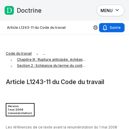
Doctrine
MENU
Passer au contenu
Article L1243-11 du Code du travail
Suivre
Code du travail
...
Chapitre III : Rupture anticipée, échéance du terme et renouvellement du contrat
Section 2 : Echéance du terme du contrat et poursuite après échéance
Article L1243-11 du Code du travail
Version
1 mai 2008
(renumérotation)
Les références de ce texte avant la renumérotation du 1 mai 2008