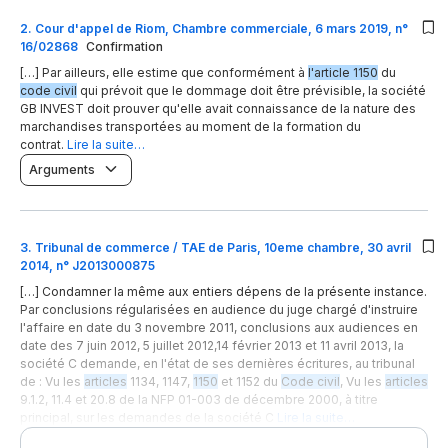
2
.
Cour d'appel de Riom, Chambre commerciale, 6 mars 2019, n°
16/02868
Confirmation
[…] Par ailleurs, elle estime que conformément à
l'article 1150
du
code civil
qui prévoit que le dommage doit être prévisible, la société
GB INVEST doit prouver qu'elle avait connaissance de la nature des
marchandises transportées au moment de la formation du
contrat.
Lire la suite…
Arguments
3
.
Tribunal de commerce / TAE de Paris, 10eme chambre, 30 avril
2014, n° J2013000875
[…] Condamner la même aux entiers dépens de la présente instance.
Par conclusions régularisées en audience du juge chargé d'instruire
l'affaire en date du 3 novembre 2011, conclusions aux audiences en
date des 7 juin 2012, 5 juillet 2012,14 février 2013 et 11 avril 2013, la
société C demande, en l'état de ses dernières écritures, au tribunal
de : Vu les
articles
1134, 1147,
1150
et 1152 du
Code civil
, Vu les
articles
9.1.2, 11.4 et 20.8 de la NFP 01-003 de décembre 2000, à titre
principal, sur les demandes de la société C
Lire la suite…