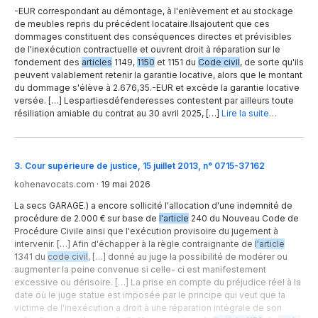
-EUR correspondant au démontage, à l'enlèvement et au stockage
de meubles repris du précédent locataire.Ilsajoutent que ces
dommages constituent des conséquences directes et prévisibles
de l'inexécution contractuelle et ouvrent droit à réparation sur le
fondement des
articles
1149,
1150
et 1151 du
Code civil
, de sorte qu'ils
peuvent valablement retenir la garantie locative, alors que le montant
du dommage s'élève à 2.676,35.-EUR et excède la garantie locative
versée. […] Lespartiesdéfenderesses contestent par ailleurs toute
résiliation amiable du contrat au 30 avril 2025, […]
Lire la suite…
3
.
Cour supérieure de justice, 15 juillet 2013, n° 0715-37162
kohenavocats.com
·
19 mai 2026
La secs GARAGE.) a encore sollicité l'allocation d'une indemnité de
procédure de 2.000 € sur base de
l'article
240 du Nouveau Code de
Procédure Civile ainsi que l'exécution provisoire du jugement à
intervenir. […] Afin d'échapper à la règle contraignante de
l'article
1341 du
code civil
, […] donné au juge la possibilité de modérer ou
augmenter la peine convenue si celle- ci est manifestement
excessive ou dérisoire. […] La prise en compte du préjudice réel à la
date où le juge statue est imposée par le principe qui veut que la
victime de l'inexécution a droit à une réparation intégrale de son