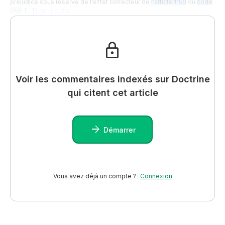
préjudice sous réserve de l'effet correcteur de
l'article 1150
du
code
civil
. […]
Lire la suite…
Voir les commentaires indexés sur Doctrine
qui citent cet article
Démarrer
Vous avez déjà un compte ?
Connexion