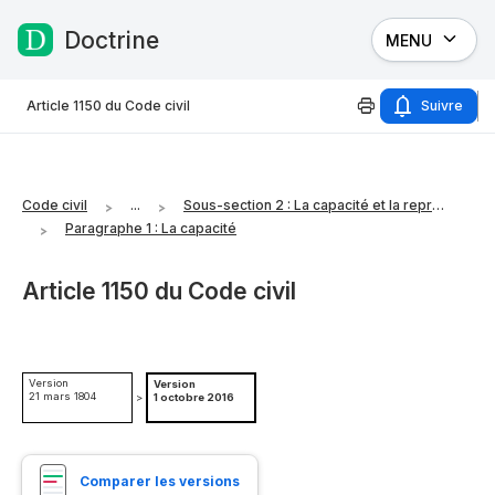
Doctrine
MENU
Passer au contenu
Article 1150 du Code civil
Suivre
Code civil
...
Sous-section 2 : La capacité et la représentation
Paragraphe 1 : La capacité
Article 1150 du Code civil
Version
Version
21 mars 1804
>
1 octobre 2016
Comparer les versions