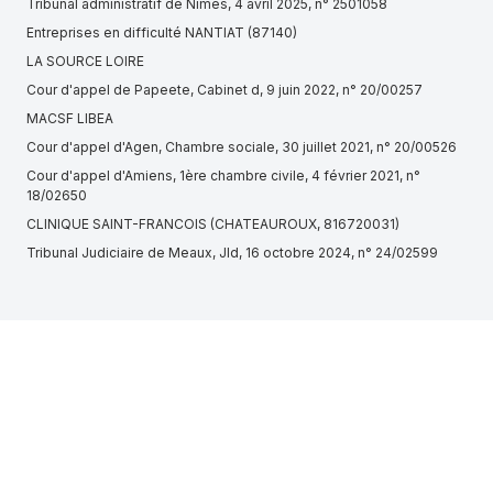
Tribunal administratif de Nîmes, 4 avril 2025, n° 2501058
Entreprises en difficulté NANTIAT (87140)
LA SOURCE LOIRE
Cour d'appel de Papeete, Cabinet d, 9 juin 2022, n° 20/00257
MACSF LIBEA
Cour d'appel d'Agen, Chambre sociale, 30 juillet 2021, n° 20/00526
Cour d'appel d'Amiens, 1ère chambre civile, 4 février 2021, n°
18/02650
CLINIQUE SAINT-FRANCOIS (CHATEAUROUX, 816720031)
Tribunal Judiciaire de Meaux, Jld, 16 octobre 2024, n° 24/02599
ART, document de référence annuel pour l'utilisation du Lien Fixe
pour l'horaire de service 2021 – Avis n° 2020-014 du 6 février 2020
CJCE, n° C-115/88, Arrêt de la Cour, Mario P. A. Reichert et autres
contre Dresdner Bank, 10 janvier 1990
Cour d'appel de Paris, 22 octobre 2015, n° 14/01030
Tribunal Judiciaire de Versailles, 2e chambre, 20 septembre 2024,
n° 23/06566
Tribunal administratif de Paris, 29 décembre 2023, n° 2328868
Cour d'appel de Poitiers, 27 mai 2016, n° 14/04245