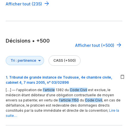
Afficher tout (235)
Décisions
•
+500
Afficher tout (+500)
CASS (+500)
1
.
Tribunal de grande instance de Toulouse, 4e chambre civile,
cabinet 4, 7 mars 2005, n° 03/02896
[…] — l'application de
l'article
1382 du
Code Civil
est exclue, le
médecin étant débiteur d'une obligation contractuelle de moyen
envers sa patiente; en vertu de
l'article 1150
du
Code Civil
, en cas de
défaillance, le praticien est redevable des dommages directs
constitués par la suite immédiate et directe de la convention;
Lire la
suite…