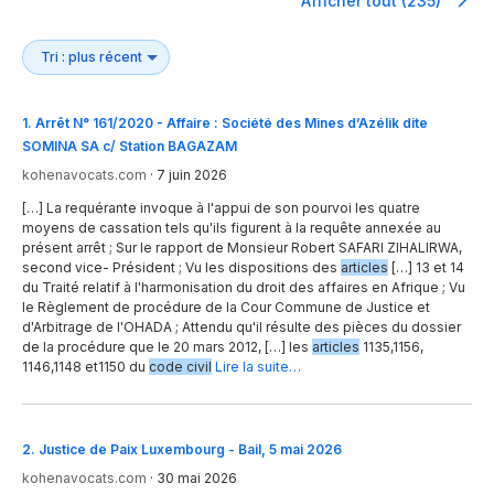
Afficher tout (235)
1
.
Arrêt N° 161/2020 - Affaire : Société des Mines d’Azélik dite
SOMINA SA c/ Station BAGAZAM
kohenavocats.com
·
7 juin 2026
[…] La requérante invoque à l'appui de son pourvoi les quatre
moyens de cassation tels qu'ils figurent à la requête annexée au
présent arrêt ; Sur le rapport de Monsieur Robert SAFARI ZIHALIRWA,
second vice- Président ; Vu les dispositions des
articles
[…] 13 et 14
du Traité relatif à l'harmonisation du droit des affaires en Afrique ; Vu
le Règlement de procédure de la Cour Commune de Justice et
d'Arbitrage de l'OHADA ; Attendu qu'il résulte des pièces du dossier
de la procédure que le 20 mars 2012, […] les
articles
1135,1156,
1146,1148 et1150 du
code civil
Lire la suite…
2
.
Justice de Paix Luxembourg - Bail, 5 mai 2026
kohenavocats.com
·
30 mai 2026